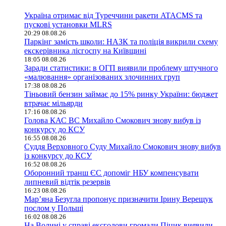
Україна отримає від Туреччини ракети ATACMS та
пускові установки MLRS
20:29 08.08.26
Паркінг замість школи: НАЗК та поліція викрили схему
екскерівника лісгоспу на Київщині
18:05 08.08.26
Заради статистики: в ОГП виявили проблему штучного
«малювання» організованих злочинних груп
17:38 08.08.26
Тіньовий бензин займає до 15% ринку України: бюджет
втрачає мільярди
17:16 08.08.26
Голова КАС ВС Михайло Смокович знову вибув із
конкурсу до КСУ
16:55 08.08.26
Суддя Верховного Суду Михайло Смокович знову вибув
із конкурсу до КСУ
16:52 08.08.26
Оборонний транш ЄС допоміг НБУ компенсувати
липневий відтік резервів
16:23 08.08.26
Мар’яна Безугла пропонує призначити Ірину Верещук
послом у Польщі
16:02 08.08.26
На Волині у справі ексголови громади Піцик виявили