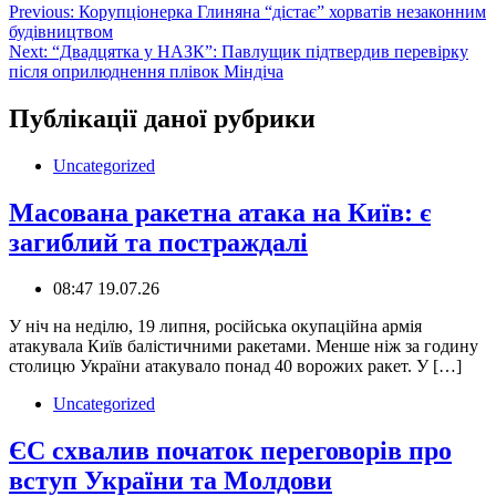
Навігація
Previous:
Корупціонерка Глиняна “дістає” хорватів незаконним
будівництвом
записів
Next:
“Двадцятка у НАЗК”: Павлущик підтвердив перевірку
після оприлюднення плівок Міндіча
Публікації даної рубрики
Uncategorized
Масована ракетна атака на Київ: є
загиблий та постраждалі
08:47 19.07.26
У ніч на неділю, 19 липня, російська окупаційна армія
атакувала Київ балістичними ракетами. Менше ніж за годину
столицю України атакувало понад 40 ворожих ракет. У […]
Uncategorized
ЄС схвалив початок переговорів про
вступ України та Молдови