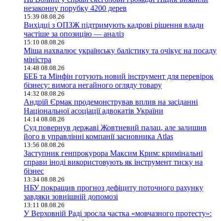
незаконну порубку 4200 дерев
15:39 08.08.26
Вихідці з ОПЗЖ підтримують кадрові рішення влади
частіше за опозицію — аналіз
15:10 08.08.26
Міша нахвалює українську балістику та очікує на посаду
міністра
14:48 08.08.26
БЕБ та Мінфін готують новий інструмент для перевірок
бізнесу: вимога негайного огляду товару
14:32 08.08.26
Андрій Єрмак продемонстрував вплив на засіданні
Національної асоціації адвокатів України
14:14 08.08.26
Суд повернув державі Жовтневий палац, але залишив
його в управлінні компанії засновника Atlas
13:56 08.08.26
Заступник генпрокурора Максим Крим: кримінальні
справи іноді використовують як інструмент тиску на
бізнес
13:34 08.08.26
НБУ покращив прогноз дефіциту поточного рахунку
завдяки зовнішній допомозі
13:11 08.08.26
У Верховній Раді зросла частка «мовчазного протесту»: