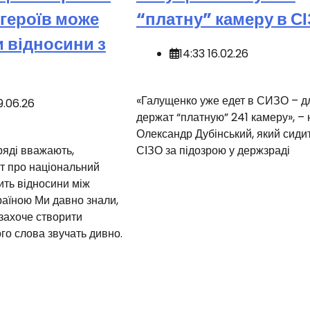
героїв може
“платну” камеру в С
 відносини з
14:33 16.02.26
«Галущенко уже едет в СИЗО – д
9.06.26
держат “платную” 241 камеру», –
Олександр Дубінський, який сиди
ряді вважають,
СІЗО за підозрою у держзраді
т про національний
ить відносини між
аїною Ми давно знали,
захоче створити
го слова звучать дивно.