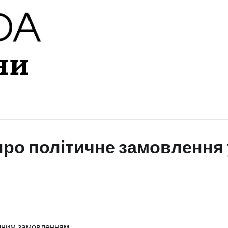
ни
ро політичне замовлення 
ичним замовленням