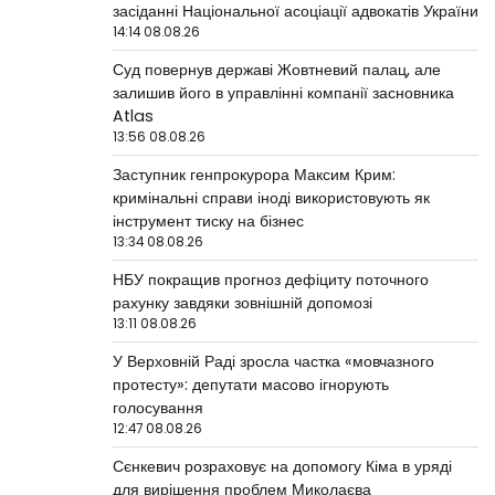
засіданні Національної асоціації адвокатів України
14:14 08.08.26
Суд повернув державі Жовтневий палац, але
залишив його в управлінні компанії засновника
Atlas
13:56 08.08.26
Заступник генпрокурора Максим Крим:
кримінальні справи іноді використовують як
інструмент тиску на бізнес
13:34 08.08.26
НБУ покращив прогноз дефіциту поточного
рахунку завдяки зовнішній допомозі
13:11 08.08.26
У Верховній Раді зросла частка «мовчазного
протесту»: депутати масово ігнорують
голосування
12:47 08.08.26
Сєнкевич розраховує на допомогу Кіма в уряді
для вирішення проблем Миколаєва