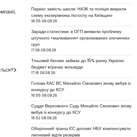
Паркінг замість школи: НАЗК та поліція викрили
мпанії,
схему екскерівника лісгоспу на Київщині
18:05 08.08.26
Заради статистики: в ОГП виявили проблему
штучного «малювання» організованих злочинних
груп
17:38 08.08.26
Тіньовий бензин займає до 15% ринку України:
бюджет втрачає мільярди
ється?
17:16 08.08.26
Голова КАС ВС Михайло Смокович знову вибув із
конкурсу до КСУ
16:55 08.08.26
Суддя Верховного Суду Михайло Смокович знову
вибув із конкурсу до КСУ
16:52 08.08.26
Оборонний транш ЄС допоміг НБУ компенсувати
липневий відтік резервів