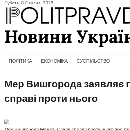
Skip
Субота, 8 Серпня, 2026
to
content
Новини Украї
Ukrainian news
ПОЛІТИКА
ЕКОНОМІКА
СУСПІЛЬСТВО
Мер Вишгорода заявляє п
справі проти нього
Мер Вишгорода Момот назвав справу проти нього політ