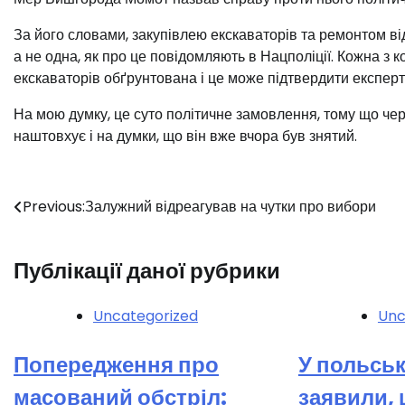
За його словами, закупівлею екскаваторів та ремонтом відс
а не одна, як про це повідомляють в Нацполіції. Кожна з к
екскаваторів обґрунтована і це може підтвердити експерт
На мою думку, це суто політичне замовлення, тому що чер
наштовхує і на думки, що він вже вчора був знятий.
Навігація
Previous:
Залужний відреагував на чутки про вибори
записів
Публікації даної рубрики
Uncategorized
Unc
Попередження про
У польськ
масований обстріл:
заявили,