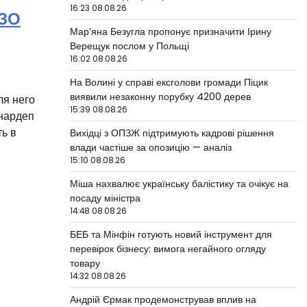
16:23 08.08.26
ІЗО
Мар’яна Безугла пропонує призначити Ірину
Верещук послом у Польщі
16:02 08.08.26
На Волині у справі ексголови громади Піцик
виявили незаконну порубку 4200 дерев
ля него
15:39 08.08.26
 нардеп
ть в
Вихідці з ОПЗЖ підтримують кадрові рішення
влади частіше за опозицію — аналіз
15:10 08.08.26
Міша нахвалює українську балістику та очікує на
посаду міністра
14:48 08.08.26
БЕБ та Мінфін готують новий інструмент для
перевірок бізнесу: вимога негайного огляду
товару
14:32 08.08.26
Андрій Єрмак продемонстрував вплив на