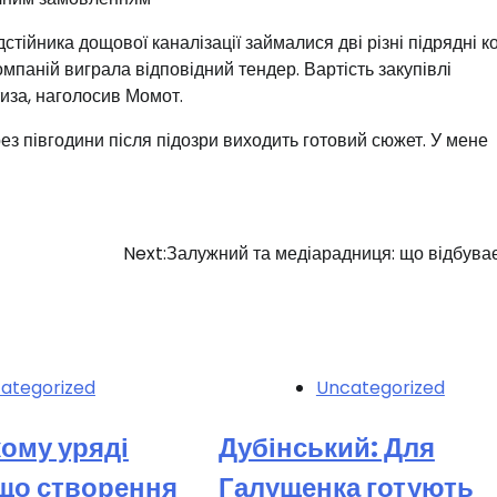
тійника дощової каналізації займалися дві різні підрядні ко
омпаній виграла відповідний тендер. Вартість закупівлі
иза, наголосив Момот.
ез півгодини після підозри виходить готовий сюжет. У мене
Next:
Залужний та медіарадниця: що відбува
ategorized
Uncategorized
ому уряді
Дубінський: Для
 що створення
Галущенка готують