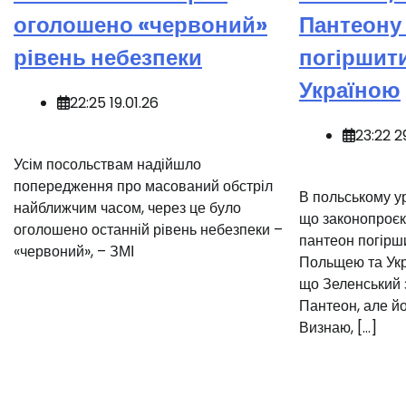
оголошено «червоний»
Пантеону 
рівень небезпеки
погіршити
Україною
22:25 19.01.26
23:22 2
️Усім посольствам надійшло
попередження про масований обстріл
В польському у
найближчим часом, через це було
що законопроєк
оголошено останній рівень небезпеки –
пантеон погірш
«червоний», – ЗМІ
Польщею та Укр
що Зеленський 
Пантеон, але йо
Визнаю, […]