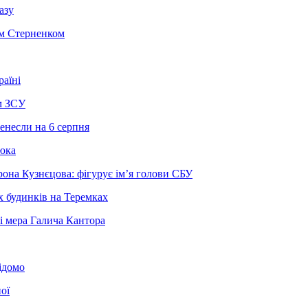
азу
єм Стерненком
раїні
м ЗСУ
енесли на 6 серпня
люка
она Кузнєцова: фігурує ім’я голови СБУ
х будинків на Теремках
ві мера Галича Кантора
ідомо
ої