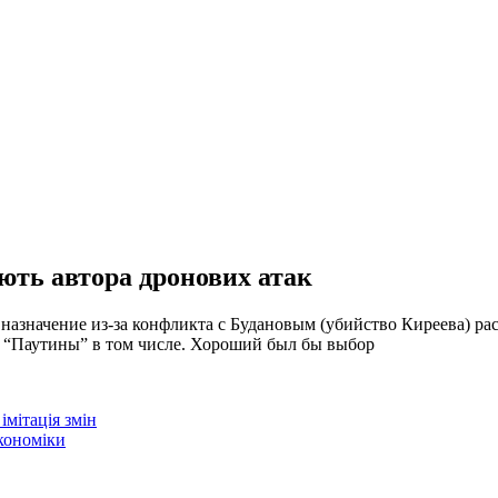
ють автора дронових атак
 назначение из-за конфликта с Будановым (убийство Киреева) р
И “Паутины” в том числе. Хороший был бы выбор
мітація змін
економіки