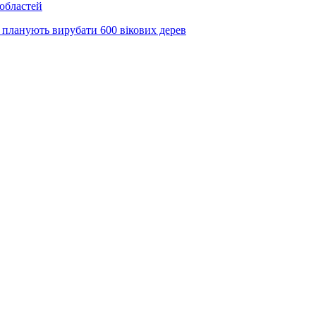
 областей
 планують вирубати 600 вікових дерев