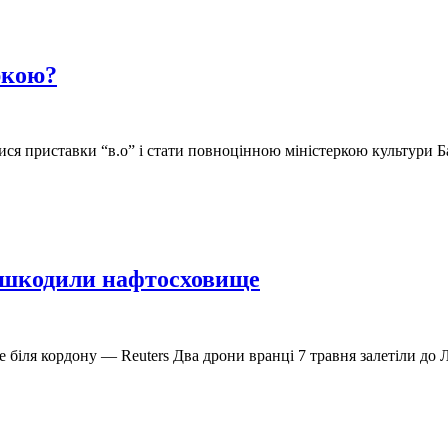
ркою?
я приставки “в.о” і стати повноцінною міністеркою культури Ба
 пошкодили нафтосховище
 біля кордону — Reuters Два дрони вранці 7 травня залетіли до Ла