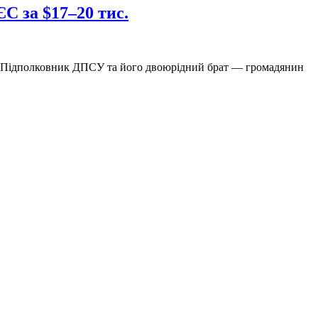
С за $17–20 тис.
н ‍️Підполковник ДПСУ та його двоюрідний брат — громадянин