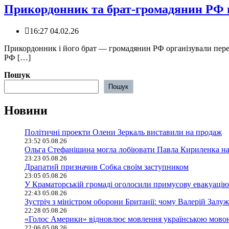
Прикордонник та брат-громадянин РФ пе
16:27 04.02.26
Прикордонник і його брат — громадянин РФ організували переп
РФ […]
Пошук
Пошук
Новини
Політичні проекти Олени Зеркаль виставили на продаж
23:52 05.08.26
Ольга Стефанішина могла лобіювати Павла Кириленка н
23:23 05.08.26
Драпатий призначив Собка своїм заступником
23:05 05.08.26
У Краматорській громаді оголосили примусову евакуацію
22:43 05.08.26
Зустріч з міністром оборони Британії: чому Валерій Залуж
22:28 05.08.26
«Голос Америки» відновлює мовлення українською мово
22:06 05.08.26