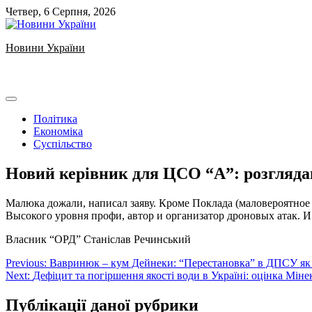
Skip
Четвер, 6 Серпня, 2026
to
content
Новини України
Ukrainian news
Політика
Економіка
Суспільство
Новий керівник для ЦСО “А”: розгляда
Малюка дожали, написал заяву. Кроме Поклада (маловероятное
Высокого уровня профи, автор и организатор дроновых атак. 
Власник “ОРД” Станіслав Речинський
Навігація
Previous:
Вавринюк – кум Дейнеки: “Перестановка” в ДПСУ як і
Next:
Дефіцит та погіршення якості води в Україні: оцінка Мін
записів
Публікації даної рубрики