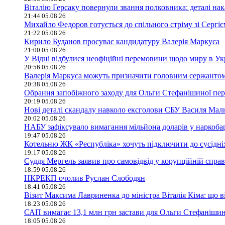
Віталію Герсаку повернули звання полковника: деталі нак
21:44 05.08.26
Михайло Федоров готується до спільного стріму зі Сергі
21:22 05.08.26
Кирило Буданов просуває кандидатуру Валерія Маркуса
21:00 05.08.26
У Відні відбулися неофіційні перемовини щодо миру в Ук
20:56 05.08.26
Валерія Маркуса можуть призначити головним сержанто
20:38 05.08.26
Обрання запобіжного заходу для Ольги Стефанішиної пер
20:19 05.08.26
Нові деталі скандалу навколо ексголови СБУ Василя Ма
20:02 05.08.26
НАБУ зафіксувало вимагання мільйона доларів у наркобар
19:47 05.08.26
Котельню ЖК «Республіка» хочуть підключити до сусідні
19:17 05.08.26
Суддя Мергель заявив про самовідвід у корупційній спра
18:59 05.08.26
НКРЕКП очолив Руслан Слободян
18:41 05.08.26
Візит Максима Лавриненка до міністра Віталія Кіма: що в
18:23 05.08.26
САП вимагає 13,1 млн грн застави для Ольги Стефанішин
18:05 05.08.26