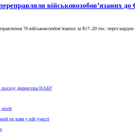
реправляли військовозобов’язаних до Є
равлення 76 військовозобовʼязаних за $17–20 тис. через кордо
а посаду директора НАБУ
 дітей
ний не взяв у ній участі
ю