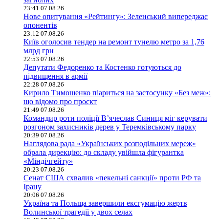
23:41 07.08.26
Нове опитування «Рейтингу»: Зеленський випереджає
опонентів
23:12 07.08.26
Київ оголосив тендер на ремонт тунелю метро за 1,76
млрд грн
22:53 07.08.26
Депутати Федоренко та Костенко готуються до
підвищення в армії
22:28 07.08.26
Кирило Тимошенко піариться на застосунку «Без меж»:
що відомо про проєкт
21:49 07.08.26
Командир роти поліції В’ячеслав Синиця міг керувати
розгоном захисників дерев у Теремківському парку
20:39 07.08.26
Наглядова рада «Українських розподільних мереж»
обрала дирекцію: до складу увійшла фігурантка
«Міндічгейту»
20:23 07.08.26
Сенат США схвалив «пекельні санкції» проти РФ та
Ірану
20:06 07.08.26
Україна та Польща завершили ексгумацію жертв
Волинської трагедії у двох селах