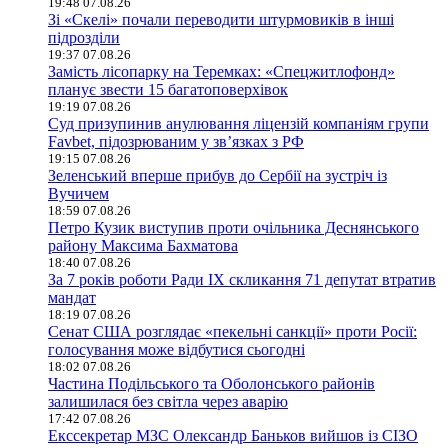
19:48 07.08.26
Зі «Скелі» почали переводити штурмовиків в інші
підрозділи
19:37 07.08.26
Замість лісопарку на Теремках: «Спецжитлофонд»
планує звести 15 багатоповерхівок
19:19 07.08.26
Суд призупинив анулювання ліцензій компаніям групи
Favbet, підозрюваним у зв’язках з РФ
19:15 07.08.26
Зеленський вперше прибув до Сербії на зустріч із
Вучичем
18:59 07.08.26
Петро Кузик виступив проти очільника Деснянського
району Максима Бахматова
18:40 07.08.26
За 7 років роботи Ради IX скликання 71 депутат втратив
мандат
18:19 07.08.26
Сенат США розглядає «пекельні санкції» проти Росії:
голосування може відбутися сьогодні
18:02 07.08.26
Частина Подільського та Оболонського районів
залишилася без світла через аварію
17:42 07.08.26
Екссекретар МЗС Олександр Баньков вийшов із СІЗО