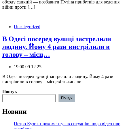
обходу санкцій — позбавити Путіна прибутків для ведення
війни проти […]
Uncategorized
В Одесі посеред вулиці застрелили
людину. Йому 4 рази вистрілили в
голову – місц…
19:00 09.12.25
В Одесі посеред вулиці застрелили людину. Йому 4 рази
вистрілили в голову – місцеві тг-канали.
Пошук
Пошук
Новини
Петро Кузик прокоментував ситуацію щодо відео про
загиблих