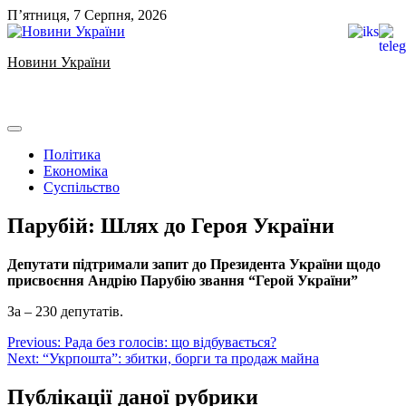
Skip
П’ятниця, 7 Серпня, 2026
to
content
Новини України
Ukrainian news
Політика
Економіка
Суспільство
Парубій: Шлях до Героя України
Депутати підтримали запит до Президента України щодо
присвоєння Андрію Парубію звання “Герой України”
За – 230 депутатів.
Навігація
Previous:
Рада без голосів: що відбувається?
Next:
“Укрпошта”: збитки, борги та продаж майна
записів
Публікації даної рубрики