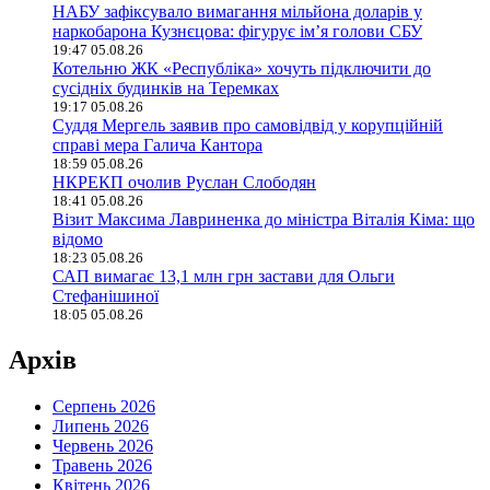
НАБУ зафіксувало вимагання мільйона доларів у
наркобарона Кузнєцова: фігурує ім’я голови СБУ
19:47 05.08.26
Котельню ЖК «Республіка» хочуть підключити до
сусідніх будинків на Теремках
19:17 05.08.26
Суддя Мергель заявив про самовідвід у корупційній
справі мера Галича Кантора
18:59 05.08.26
НКРЕКП очолив Руслан Слободян
18:41 05.08.26
Візит Максима Лавриненка до міністра Віталія Кіма: що
відомо
18:23 05.08.26
САП вимагає 13,1 млн грн застави для Ольги
Стефанішиної
18:05 05.08.26
Архів
Серпень 2026
Липень 2026
Червень 2026
Травень 2026
Квітень 2026