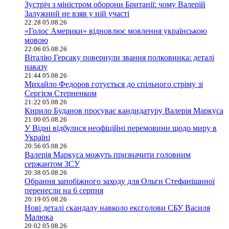
Зустріч з міністром оборони Британії: чому Валерій
Залужний не взяв у ній участі
22:28 05.08.26
«Голос Америки» відновлює мовлення українською
мовою
22:06 05.08.26
Віталію Герсаку повернули звання полковника: деталі
наказу
21:44 05.08.26
Михайло Федоров готується до спільного стріму зі
Сергієм Стерненком
21:22 05.08.26
Кирило Буданов просуває кандидатуру Валерія Маркуса
21:00 05.08.26
У Відні відбулися неофіційні перемовини щодо миру в
Україні
20:56 05.08.26
Валерія Маркуса можуть призначити головним
сержантом ЗСУ
20:38 05.08.26
Обрання запобіжного заходу для Ольги Стефанішиної
перенесли на 6 серпня
20:19 05.08.26
Нові деталі скандалу навколо ексголови СБУ Василя
Малюка
20:02 05.08.26