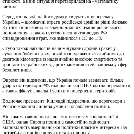
стійкості, а нині ситуація перетворилася на «математику
війни».
Серед ознак, які, на його думку, свідчать про перевагу
України, – щомісячні втрати російської армії на рівні близько
35 тисяч військових за значно нижчих темпів російського
поповнення, а також суттєво несприятливе для РФ
співвідношення втрат, яке змінилося з 1:3 до 1:8.
Стубб також наголосив на домінуванні дронів і ракет у
сучасних бойових діях, появі «зон ураження» глибиною до
десятків кілометрів із надзвичайно високою смертністю та
зростанні українських ударних можливостей, зокрема у сфері
безпілотників.
Окремо він відзначив, що Україна почала завдавати більше
ударів по території РФ, ніж російська ППО здатна перехопити,
а також фіксує локальні успіхи у поверненні територій.
Водночас президент Фінляндії підкреслив, що переговори з
Росією можливі лише за умови її ослабленої позиції.
Він також заявив, що діалог має вестися у координації зі
США, однак Європа повинна самостійно оцінювати
відповідність американської політики власним інтересам і за
потреби активніше долучатися до процесу.