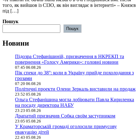
того, як вийшов із СІЗО, як він виглядає в інтернеті» – Князєв
під […]
Пошук
Пошук
Новини
Підозра Стефанішиній, призначення в НКРЕКП та
повернення «Голосу Америки»: головні новини
07:45 06.08.26
Пік спеки до 38°: коли в Україну прийде похолодання з
грозами
07:20 06.08.26
Політичні проекти Олени Зеркаль виставили на продаж
23:52 05.08.26
Ольга Стефанішина могла лобіювати Павла Кириленка
на посаду директора НАБУ
23:23 05.08.26
Драпатий призначив Собка своїм заступником
23:05 05.08.26
У Краматорській громаді оголосили примусову
евакуацію дітей
22:43 05.08.26