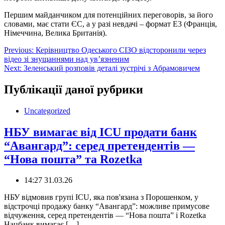
Першим майданчиком для потенційних переговорів, за його
словами, має стати ЄС, а у разі невдачі – формат E3 (Франція,
Німеччина, Велика Британія).
Навігація
Previous:
Керівництво Одеського СІЗО відсторонили через
відео зі знущаннями над ув’язненим
записів
Next:
Зеленський розповів деталі зустрічі з Абрамовичем
Публікації даної рубрики
Uncategorized
НБУ вимагає від ICU продати банк
“Авангард”: серед претендентів —
“Нова пошта” та Rozetka
14:27 31.03.26
НБУ відмовив групі ICU, яка пов'язана з Порошенком, у
відстрочці продажу банку “Авангард”: можливе примусове
відчуження, серед претендентів — “Нова пошта” і Rozetka
Нацбанк вимагає […]