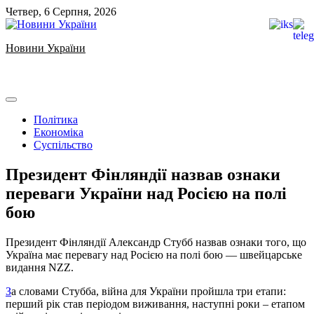
Skip
Четвер, 6 Серпня, 2026
to
content
Новини України
Ukrainian news
Політика
Економіка
Суспільство
Президент Фінляндії назвав ознаки
переваги України над Росією на полі
бою
Президент Фінляндії Александр Стубб назвав ознаки того, що
Україна має перевагу над Росією на полі бою — швейцарське
видання NZZ.
З
а словами Стубба, війна для України пройшла три етапи:
перший рік став періодом виживання, наступні роки – етапом