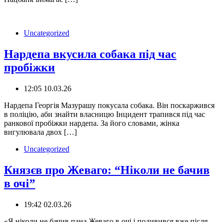
Uncategorized
Нардепа вкусила собака під час
пробіжки
12:05 10.03.26
Нардепа Георгія Мазурашу покусала собака. Він поскаржився
в поліцію, аби знайти власницю Інцидент трапився під час
ранкової пробіжки нардепа. За його словами, жінка
вигулювала двох […]
Uncategorized
Князєв про Жеваго: “Ніколи не бачив
в очі”
19:42 02.03.26
️«Я ніколи не бачив пана Жеваго в очі і подивився вже після