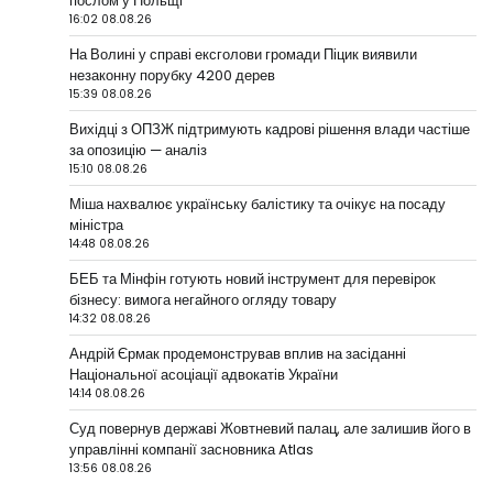
послом у Польщі
16:02 08.08.26
На Волині у справі ексголови громади Піцик виявили
незаконну порубку 4200 дерев
15:39 08.08.26
Вихідці з ОПЗЖ підтримують кадрові рішення влади частіше
за опозицію — аналіз
15:10 08.08.26
Міша нахвалює українську балістику та очікує на посаду
міністра
14:48 08.08.26
БЕБ та Мінфін готують новий інструмент для перевірок
бізнесу: вимога негайного огляду товару
14:32 08.08.26
Андрій Єрмак продемонстрував вплив на засіданні
Національної асоціації адвокатів України
14:14 08.08.26
Суд повернув державі Жовтневий палац, але залишив його в
управлінні компанії засновника Atlas
13:56 08.08.26