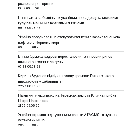
розповів про терміни
10:07 09.08.26
Елітні авто за безцінь: як українські посадовці та силовики
купують машини з великими знижками
09:46 09.08.26
Україна погодилася не атакувати танкери з казахстанською
нафтою у Чорному морі
09:30 09.08.26
Вплив Єрмака, кадрові перестановки та тіньовий ринок
пального: головне за день
07:58 09.08.26
Кирило Буданов відвідав голову громади Гатного, якого
підозрюють у хабарництві
22:27 08.08.26
На мітинг у лісопарку на Теремках замість Кличка прибув
Петро Пантелеєв
21:32 08.08.26
Україна отримає від Туреччини ракети ATACMS та пускові
установки MLRS
20:29 08.08.26