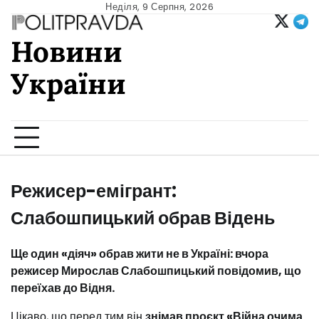
Skip
Неділя, 9 Серпня, 2026
to
Новини
content
України
Ukrainian news
Режисер-емігрант:
Слабошпицький обрав Відень
Ще один «діяч» обрав жити не в Україні: вчора
режисер Мирослав Слабошпицький повідомив, що
переїхав до Відня.
Цікаво, що перед тим він
знімав проєкт «Війна очима