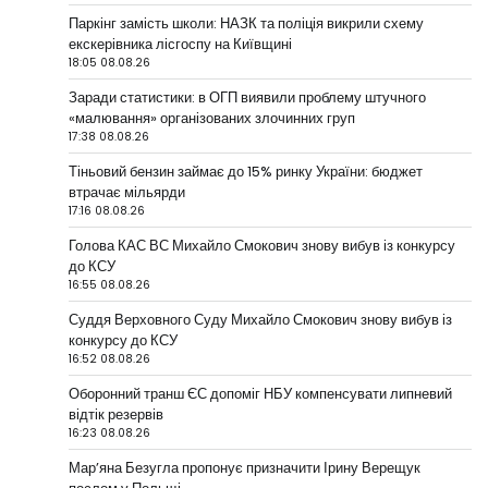
Паркінг замість школи: НАЗК та поліція викрили схему
екскерівника лісгоспу на Київщині
18:05 08.08.26
Заради статистики: в ОГП виявили проблему штучного
«малювання» організованих злочинних груп
17:38 08.08.26
Тіньовий бензин займає до 15% ринку України: бюджет
втрачає мільярди
17:16 08.08.26
Голова КАС ВС Михайло Смокович знову вибув із конкурсу
до КСУ
16:55 08.08.26
Суддя Верховного Суду Михайло Смокович знову вибув із
конкурсу до КСУ
16:52 08.08.26
Оборонний транш ЄС допоміг НБУ компенсувати липневий
відтік резервів
16:23 08.08.26
Мар’яна Безугла пропонує призначити Ірину Верещук