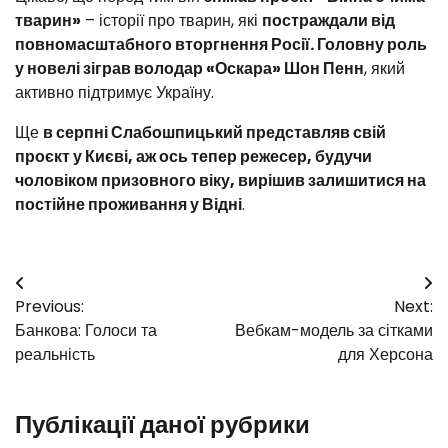
тварин»
– історії про тварин, які
постраждали від
повномасштабного вторгнення Росії. Головну роль
у новелі зіграв володар «Оскара» Шон Пенн
, який
активно підтримує Україну.
Ще
в серпні Слабошпицький представляв свій
проєкт у Києві, аж ось тепер режесер, будучи
чоловіком призовного віку, вирішив залишитися на
постійне проживання у Відні
.
Навігація
Previous:
Next:
записів
Банкова: Голоси та
Вебкам-модель за сітками
реальність
для Херсона
Публікації даної рубрики