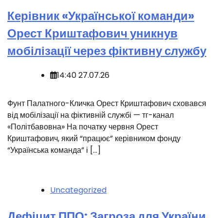
Керівник «Української команди»
Орест Криштафович уникнув
мобілізації через фіктивну службу
14:40 27.07.26
Фунт Палатного-Кличка Орест Криштафович сховався
від мобілізації на фіктивній службі — тг-канал
«Політбавовна» На початку червня Орест
Криштафович, який “працює” керівником фонду
“Українська команда” і […]
Uncategorized
Дефіцит ППО: Загроза для України