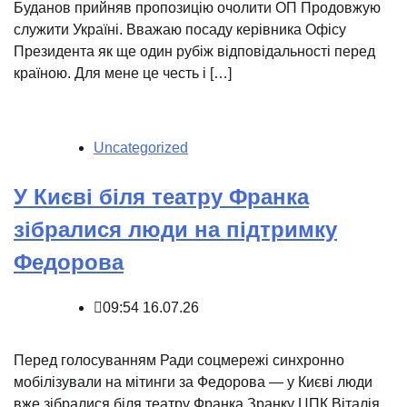
️Буданов прийняв пропозицію очолити ОП Продовжую
служити Україні. Вважаю посаду керівника Офісу
Президента як ще один рубіж відповідальності перед
країною. Для мене це честь і […]
Uncategorized
У Києві біля театру Франка
зібралися люди на підтримку
Федорова
09:54 16.07.26
Перед голосуванням Ради соцмережі синхронно
мобілізували на мітинги за Федорова — у Києві люди
вже зібралися біля театру Франка Зранку ЦПК Віталія