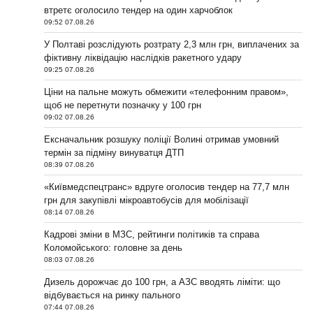
втретє оголосило тендер на один харчоблок
09:52 07.08.26
У Полтаві розслідують розтрату 2,3 млн грн, виплачених за
фіктивну ліквідацію наслідків ракетного удару
09:25 07.08.26
Ціни на пальне можуть обмежити «телефонним правом»,
щоб не перетнути позначку у 100 грн
09:02 07.08.26
Ексначальник розшуку поліції Волині отримав умовний
термін за підміну винуватця ДТП
08:39 07.08.26
«Київмедспецтранс» вдруге оголосив тендер на 77,7 млн
грн для закупівлі мікроавтобусів для мобілізації
08:14 07.08.26
Кадрові зміни в МЗС, рейтинги політиків та справа
Коломойського: головне за день
08:03 07.08.26
Дизель дорожчає до 100 грн, а АЗС вводять ліміти: що
відбувається на ринку пального
07:44 07.08.26