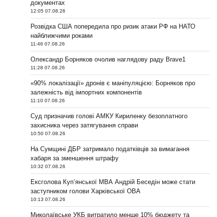
документах
12:05 07.08.26
Розвідка США попередила про ризик атаки РФ на НАТО
найближчими роками
11:46 07.08.26
Олександр Борняков очолив наглядову раду Brave1
11:28 07.08.26
«90% локалізації» дронів є маніпуляцією: Борняков про
залежність від імпортних компонентів
11:10 07.08.26
Суд призначив голові АМКУ Кириленку безоплатного
захисника через затягування справи
10:50 07.08.26
На Сумщині ДБР затримало податківців за вимагання
хабаря за зменшення штрафу
10:32 07.08.26
Ексголова Купʼянської МВА Андрій Беседін може стати
заступником голови Харківської ОВА
10:13 07.08.26
Миколаївське УКБ витратило менше 10% бюджету та