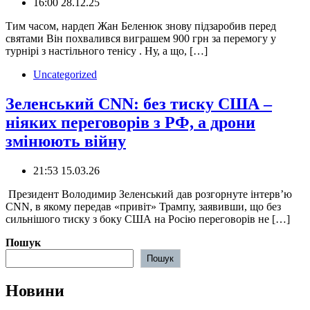
16:00 28.12.25
Тим часом, нардеп Жан Беленюк знову підзаробив перед
святами Він похвалився виграшем 900 грн за перемогу у
турнірі з настільного тенісу . Ну, а що, […]
Uncategorized
Зеленський CNN: без тиску США –
ніяких переговорів з РФ, а дрони
змінюють війну
21:53 15.03.26
️ Президент Володимир Зеленський дав розгорнуте інтерв’ю
CNN, в якому передав «привіт» Трампу, заявивши, що без
сильнішого тиску з боку США на Росію переговорів не […]
Пошук
Пошук
Новини