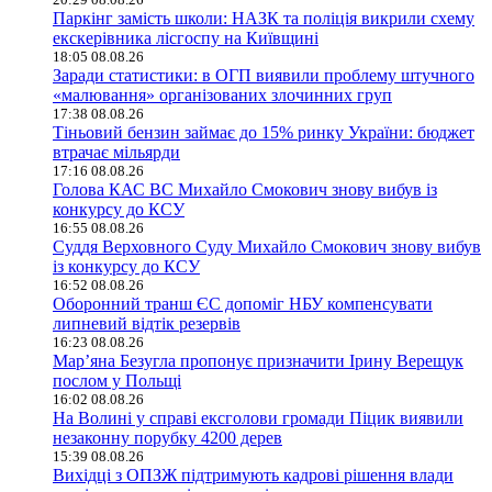
Паркінг замість школи: НАЗК та поліція викрили схему
екскерівника лісгоспу на Київщині
18:05 08.08.26
Заради статистики: в ОГП виявили проблему штучного
«малювання» організованих злочинних груп
17:38 08.08.26
Тіньовий бензин займає до 15% ринку України: бюджет
втрачає мільярди
17:16 08.08.26
Голова КАС ВС Михайло Смокович знову вибув із
конкурсу до КСУ
16:55 08.08.26
Суддя Верховного Суду Михайло Смокович знову вибув
із конкурсу до КСУ
16:52 08.08.26
Оборонний транш ЄС допоміг НБУ компенсувати
липневий відтік резервів
16:23 08.08.26
Мар’яна Безугла пропонує призначити Ірину Верещук
послом у Польщі
16:02 08.08.26
На Волині у справі ексголови громади Піцик виявили
незаконну порубку 4200 дерев
15:39 08.08.26
Вихідці з ОПЗЖ підтримують кадрові рішення влади