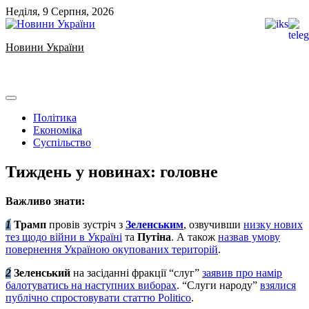
Skip
Неділя, 9 Серпня, 2026
to
content
Новини України
Ukrainian news
Політика
Економіка
Суспільство
Тиждень у новинах: головне
Важливо знати:
1️
Трамп
провів зустріч з
Зеленським
, озвучивши
низку нових
тез щодо війни в Україні
та
Путіна
. А також
назвав умову
повернення Україною окупованих територій
.
2️
Зеленський
на засіданні фракції “слуг”
заявив про намір
балотуватись на наступних виборах
. “Слуги народу”
взялися
публічно спростовувати статтю Politico
.