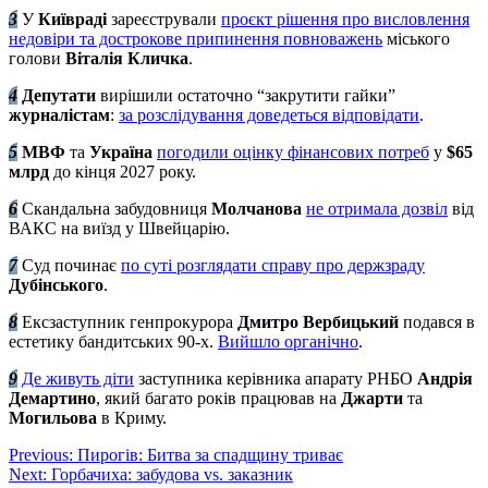
3️
У
Київраді
зареєстрували
проєкт рішення про висловлення
недовіри та дострокове припинення повноважень
міського
голови
Віталія Кличка
.
4️
Депутати
вирішили остаточно “закрутити гайки”
журналістам
:
за розслідування доведеться відповідати
.
5️
МВФ
та
Україна
погодили оцінку фінансових потреб
у
$65
млрд
до кінця 2027 року.
6️
Скандальна забудовниця
Молчанова
не отримала дозвіл
від
ВАКС на виїзд у Швейцарію.
7️
Суд починає
по суті розглядати справу про держзраду
Дубінського
.
8️
Ексзаступник генпрокурора
Дмитро Вербицький
подався в
естетику бандитських 90-х.
Вийшло органічно
.
9️
Де живуть діти
заступника керівника апарату РНБО
Андрія
Демартино
, який багато років працював на
Джарти
та
Могильова
в Криму.
Навігація
Previous:
Пирогів: Битва за спадщину триває
Next:
Горбачиха: забудова vs. заказник
записів