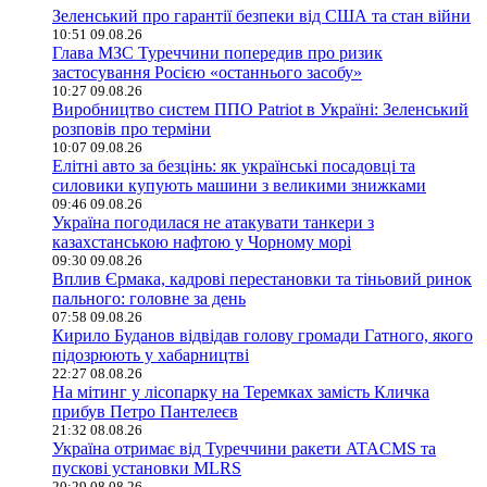
Зеленський про гарантії безпеки від США та стан війни
10:51 09.08.26
Глава МЗС Туреччини попередив про ризик
застосування Росією «останнього засобу»
10:27 09.08.26
Виробництво систем ППО Patriot в Україні: Зеленський
розповів про терміни
10:07 09.08.26
Елітні авто за безцінь: як українські посадовці та
силовики купують машини з великими знижками
09:46 09.08.26
Україна погодилася не атакувати танкери з
казахстанською нафтою у Чорному морі
09:30 09.08.26
Вплив Єрмака, кадрові перестановки та тіньовий ринок
пального: головне за день
07:58 09.08.26
Кирило Буданов відвідав голову громади Гатного, якого
підозрюють у хабарництві
22:27 08.08.26
На мітинг у лісопарку на Теремках замість Кличка
прибув Петро Пантелеєв
21:32 08.08.26
Україна отримає від Туреччини ракети ATACMS та
пускові установки MLRS
20:29 08.08.26