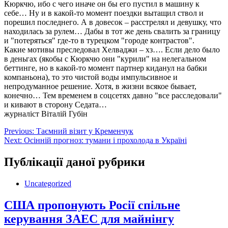
Кюркчю, ибо с чего иначе он бы его пустил в машину к
себе… Ну и в какой-то момент поездки вытащил ствол и
порешил последнего. А в довесок – расстрелял и девушку, что
находилась за рулем… Дабы в тот же день свалить за границу
и "потеряться" где-то в турецком "городе контрастов".
Какие мотивы преследовал Хелваджи – хз…. Если дело было
в деньгах (якобы с Кюркчю они "курили" на нелегальном
беттинге, но в какой-то момент партнер киданул на бабки
компаньона), то это чистой воды импульсивное и
непродуманное решение. Хотя, в жизни всякое бывает,
конечно… Тем временем в соцсетях давно "все расследовали"
и кивают в сторону Седата…
журналіст Віталій Губін
Навігація
Previous:
Таємний візит у Кременчук
Next:
Осінній прогноз: тумани і прохолода в Україні
записів
Публікації даної рубрики
Uncategorized
США пропонують Росії спільне
керування ЗАЕС для майнінгу