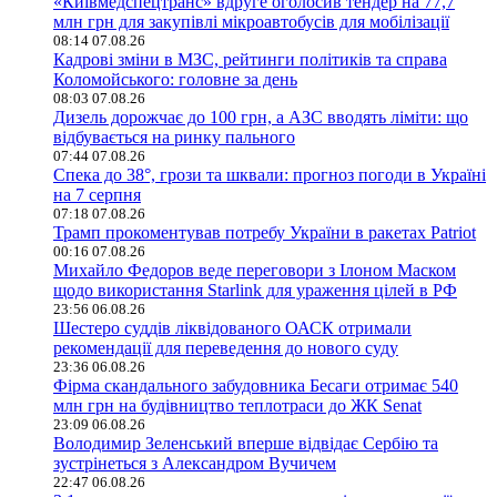
«Київмедспецтранс» вдруге оголосив тендер на 77,7
млн грн для закупівлі мікроавтобусів для мобілізації
08:14 07.08.26
Кадрові зміни в МЗС, рейтинги політиків та справа
Коломойського: головне за день
08:03 07.08.26
Дизель дорожчає до 100 грн, а АЗС вводять ліміти: що
відбувається на ринку пального
07:44 07.08.26
Спека до 38°, грози та шквали: прогноз погоди в Україні
на 7 серпня
07:18 07.08.26
Трамп прокоментував потребу України в ракетах Patriot
00:16 07.08.26
Михайло Федоров веде переговори з Ілоном Маском
щодо використання Starlink для ураження цілей в РФ
23:56 06.08.26
Шестеро суддів ліквідованого ОАСК отримали
рекомендації для переведення до нового суду
23:36 06.08.26
Фірма скандального забудовника Бесаги отримає 540
млн грн на будівництво теплотраси до ЖК Senat
23:09 06.08.26
Володимир Зеленський вперше відвідає Сербію та
зустрінеться з Александром Вучичем
22:47 06.08.26