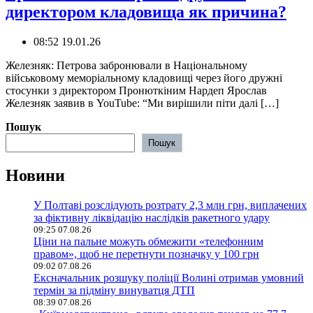
директором кладовища як причина?
08:52 19.01.26
Железняк: Петрова забронювали в Національному
військовому меморіальному кладовищі через його дружні
стосунки з директором Пронюткіним Нардеп Ярослав
Железняк заявив в YouTube: “Ми вирішили піти далі […]
Пошук
Пошук
Новини
У Полтаві розслідують розтрату 2,3 млн грн, виплачених
за фіктивну ліквідацію наслідків ракетного удару
09:25 07.08.26
Ціни на пальне можуть обмежити «телефонним
правом», щоб не перетнути позначку у 100 грн
09:02 07.08.26
Ексначальник розшуку поліції Волині отримав умовний
термін за підміну винуватця ДТП
08:39 07.08.26