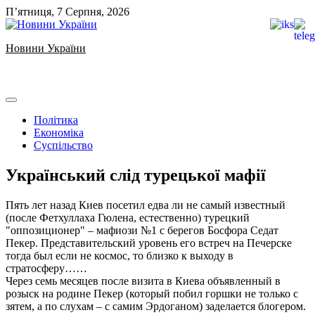
Skip
П’ятниця, 7 Серпня, 2026
to
content
Новини України
Ukrainian news
Політика
Економіка
Суспільство
Український слід турецької мафії
Пять лет назад Киев посетил едва ли не самый известный
(после Фетхуллаха Гюлена, естественно) турецкий
"оппозиционер" – мафиози №1 с берегов Босфора Седат
Пекер. Представительский уровень его встреч на Печерске
тогда был если не космос, то близко к выходу в
стратосферу……
Через семь месяцев после визита в Киева объявленный в
розыск на родине Пекер (который побил горшки не только с
зятем, а по слухам – с самим Эрдоганом) заделается блогером.