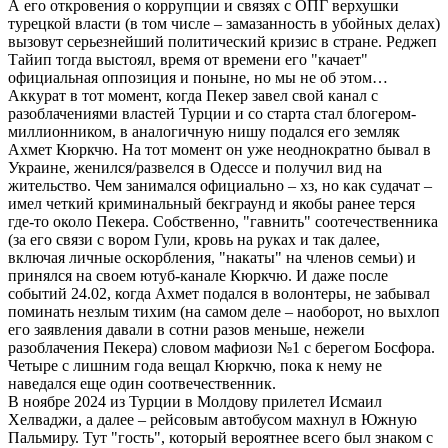
А его откровения о коррупции и связях с ОПГ верхушки
турецкой власти (в том числе – замазанность в убойных делах)
вызовут серьезнейший политический кризис в стране. Реджеп
Тайип тогда выстоял, время от времени его "качает"
официальная оппозиция и поныне, но мы не об этом…
Аккурат в тот момент, когда Пекер завел свой канал с
разоблачениями властей Турции и со старта стал блогером-
миллионником, в аналогичную нишу подался его земляк
Ахмет Кюркчю. На тот момент он уже неоднократно бывал в
Украине, женился/развелся в Одессе и получил вид на
жительство. Чем занимался официально – хз, но как судачат –
имел четкий криминальный бекграунд и якобы ранее терся
где-то около Пекера. Собственно, "гавнить" соотечественника
(за его связи с вором Гули, кровь на руках и так далее,
включая личные оскорбления, "накаты" на членов семьи) и
принялся на своем ютуб-канале Кюркчю. И даже после
событий 24.02, когда Ахмет подался в волонтеры, не забывал
поминать незлым тихим (на самом деле – наоборот, но выхлоп
его заявления давали в сотни разов меньше, нежели
разоблачения Пекера) словом мафиози №1 с берегом Босфора.
Четыре с лишним года вещал Кюркчю, пока к нему не
наведался еще один соотвечественник.
В ноябре 2024 из Турции в Молдову прилетел Исмаил
Хелваджи, а далее – рейсовым автобусом махнул в Южную
Пальмиру. Тут "гость", который вероятнее всего был знаком с