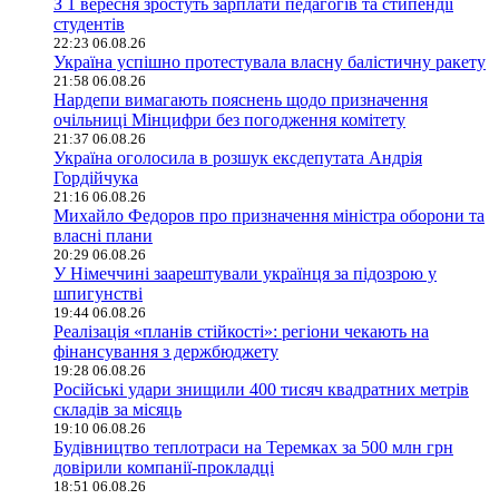
З 1 вересня зростуть зарплати педагогів та стипендії
студентів
22:23 06.08.26
Україна успішно протестувала власну балістичну ракету
21:58 06.08.26
Нардепи вимагають пояснень щодо призначення
очільниці Мінцифри без погодження комітету
21:37 06.08.26
Україна оголосила в розшук ексдепутата Андрія
Гордійчука
21:16 06.08.26
Михайло Федоров про призначення міністра оборони та
власні плани
20:29 06.08.26
У Німеччині заарештували українця за підозрою у
шпигунстві
19:44 06.08.26
Реалізація «планів стійкості»: регіони чекають на
фінансування з держбюджету
19:28 06.08.26
Російські удари знищили 400 тисяч квадратних метрів
складів за місяць
19:10 06.08.26
Будівництво теплотраси на Теремках за 500 млн грн
довірили компанії-прокладці
18:51 06.08.26